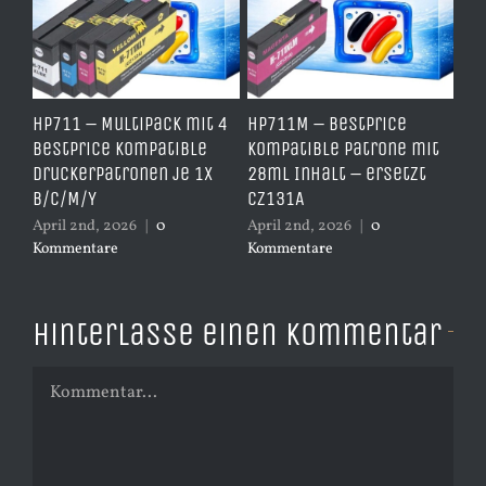
e
HP711 – Multipack mit 4
HP711M – BestPrice
HP
arz
BestPrice kompatible
kompatible Patrone mit
Ko
Druckerpatronen je 1x
28ml Inhalt – ersetzt
Ye
B/C/M/Y
CZ131A
– 
April 2nd, 2026
|
0
April 2nd, 2026
|
0
Apr
Kommentare
Kommentare
Ko
Hinterlasse einen Kommentar
Kommentar