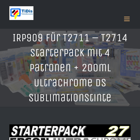
Zum
Inhalt
springen
IRP909 für T2711 – T2714
Starterpack mit 4
Patronen + 200ml
UltraChrome DS
Sublimationstinte
Zeige
grösseres