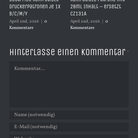
Druckerpatronen je 1x
28ml Inhalt – ersetzt
Ye
B/C/M/Y
CZ131A
– 
April 2nd, 2026
|
0
April 2nd, 2026
|
0
Apr
Kommentare
Kommentare
Ko
Hinterlasse einen Kommentar
Kommentar