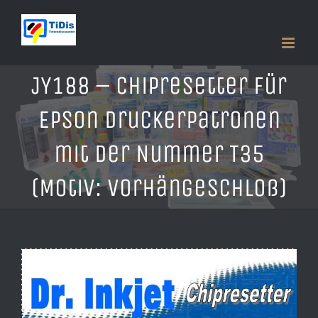
Zum
Inhalt
springen
JY188 – Chipresetter für
Epson Druckerpatronen
mit der Nummer T35
(Motiv: Vorhängeschloß)
Zeige
grösseres
Bild