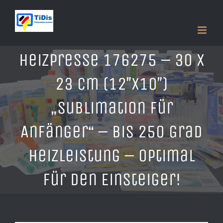
Zum
Inhalt
springen
Heizpresse 176275 – 30 x
23 cm (12″x10″)
„Sublimation für
Anfänger“ – bis 250 Grad
Heizleistung – optimal
für den Einsteiger!