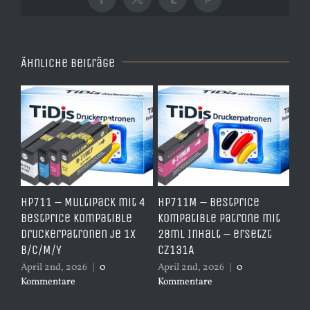
Facebook
X
Tumblr
Pinterest
Ähnliche Beiträge
e
HP711 – Multipack mit 4
HP711M – BestPrice
HP
arz
BestPrice kompatible
kompatible Patrone mit
Ko
Druckerpatronen je 1x
28ml Inhalt – ersetzt
Ye
B/C/M/Y
CZ131A
– 
April 2nd, 2026
|
0
April 2nd, 2026
|
0
Apr
Kommentare
Kommentare
Ko