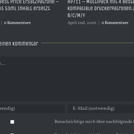
zpatrone –
HP711 – Multipack mit 4 BestPrice
HP
rsetzt
kompatible Druckerpatronen je 1x
mi
B/C/M/Y
Ap
April 2nd, 2026
|
0 Kommentare
 einen Kommentar
Benachrichtige mich über nachfolgende