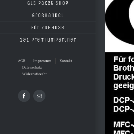
grösseres
GLS Paket Shop
Bild
Großhandel
Für Zuhause
1&1 Premiumpartner
AGB
Impressum
Kontakt
Datenschutz
Widerrufsrecht
Facebook
E-
Mail