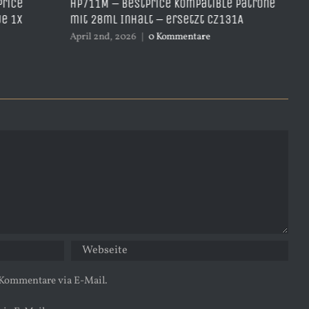
711M – BestPrice kompatible Patrone
HP711Y – BestPrice
t 28ml Inhalt – ersetzt CZ131A
Yellow mit 28ml In
ril 2nd, 2026
|
0 Kommentare
April 2nd, 2026
|
0 K
 Kommentare via E-Mail.