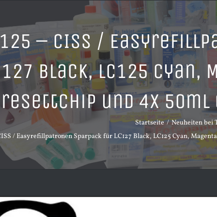
125 – CISS / Easyrefill
C127 Black, LC125 Cyan, 
resettchip und 4x 50ml 
Startseite
Neuheiten bei 
ISS / Easyrefillpatronen Sparpack für LC127 Black, LC125 Cyan, Magenta