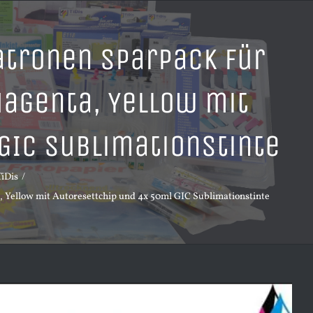
patronen Sparpack für
Magenta, Yellow mit
GIC Sublimationstinte
TiDis
, Yellow mit Autoresettchip und 4x 50ml GIC Sublimationstinte