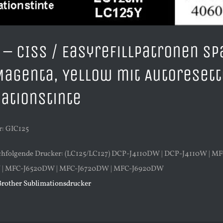
 – CISS / Easyrefillpatronen Sp
Magenta, Yellow mit Autoresett
ationstinte
: GIC125
achfolgende Drucker: (LC125/LC127) DCP-J4110DW | DCP-J4110W |
| MFC-J6520DW | MFC-J6720DW | MFC-J6920DW
Brother Sublimationsdrucker