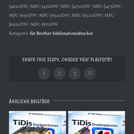
J4610DW | MFC-J470DW | MFC-J4710DW | MFC-J475DW |
MFC-J650DW | MFC-J6520DW | MFC-J6720DW | MFC-
J6920DW | MFC-J870DW
Kategorie:
für Brother Sublimationsdrucker
Share This Story, Choose Your Platform!
Facebook
X
Tumblr
Pinterest
Ähnliche Beiträge