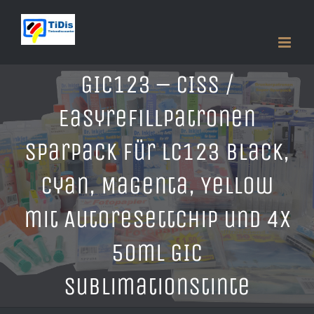
Zum
Inhalt
springen
GIC123 – CISS /
Easyrefillpatronen
Sparpack für LC123 Black,
Cyan, Magenta, Yellow
mit Autoresettchip und 4x
50ml GIC
Sublimationstinte