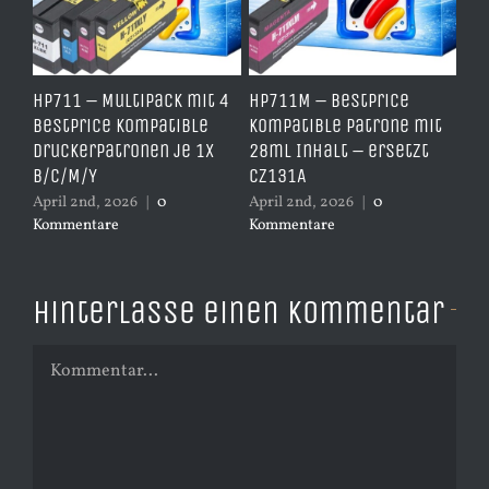
e
HP711 – Multipack mit 4
HP711M – BestPrice
HP
arz
BestPrice kompatible
kompatible Patrone mit
Ko
Druckerpatronen je 1x
28ml Inhalt – ersetzt
Ye
B/C/M/Y
CZ131A
– 
April 2nd, 2026
|
0
April 2nd, 2026
|
0
Apr
Kommentare
Kommentare
Ko
Hinterlasse einen Kommentar
Kommentar