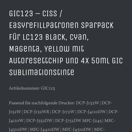
GIC123 – CISS /
Easyrefillpatronen Sparpack
für LC123 Black, Cyan,
Magenta, Yellow mit
Autoresettchip und 4x 50ml GIC
Sublimationstinte
Artikelnummer: GIC123
Passend für nachfolgende Drucker: DCP-J132W | DCP-
J152W | DCP-J152WR | DCP-J172W | DCP-J4110DW | DCP-
J4110W | DCP-J552DW | DCP-J752DW MFC-J245 | MFC-
J4310DW | MFC-J4410DW | MFC-J4510DW | MFC-