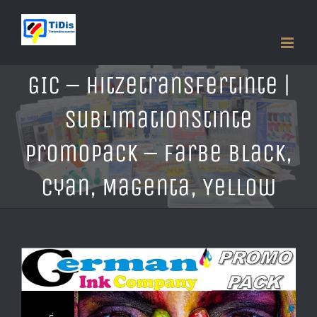
Zum
Inhalt
springen
GIC – Hitzetransfertinte |
Sublimationstinte
Promopack – Farbe Black,
Cyan, Magenta, Yellow
Zeige
grösseres
Bild