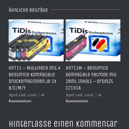
Ähnliche Beiträge
e
HP711 – Multipack mit 4
HP711M – BestPrice
HP
arz
BestPrice kompatible
kompatible Patrone mit
Ko
Druckerpatronen je 1x
28ml Inhalt – ersetzt
Ye
B/C/M/Y
CZ131A
– 
April 2nd, 2026
|
0
April 2nd, 2026
|
0
Apr
Kommentare
Kommentare
Ko
Hinterlasse einen Kommentar