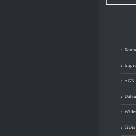
Konta
Impr
AGB
Daten
Wider
TiDis