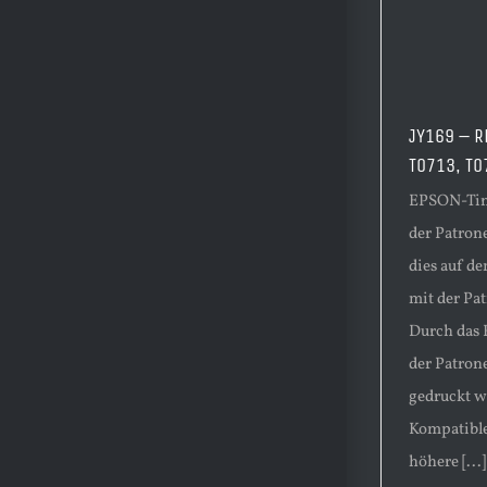
JY169 – R
T0713, T0
EPSON-Tint
der Patrone
dies auf d
mit der Pa
Durch das 
der Patron
gedruckt w
Kompatible
höhere [...]