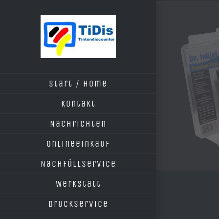
Zum
Inhalt
springen
Start / Home
Kontakt
Nachrichten
Onlineeinkauf
Nachfüllservice
Werkstatt
Druckservice