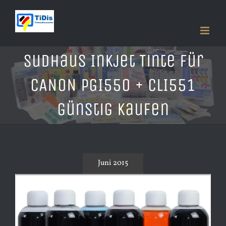
Zum
Inhalt
springen
Sudhaus Inkjet Tinte für
CANON PGI550 + CLI551
günstig kaufen
Juni 2015