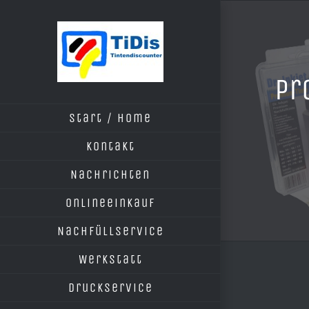
Zum
Inhalt
springen
Pr
Start / Home
Kontakt
Nachrichten
Onlineeinkauf
Nachfüllservice
Werkstatt
Druckservice