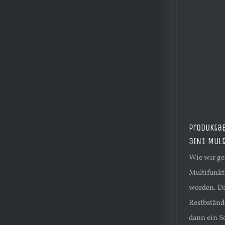
Produkta
3IN1 Mult
Wie wir ge
Multifunk
worden. Das
Restbstände
dann ein S