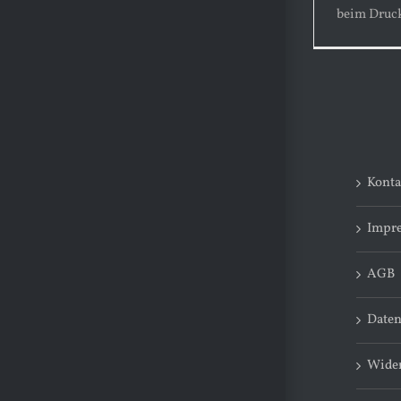
beim Druc
Konta
Impr
AGB
Daten
Wider