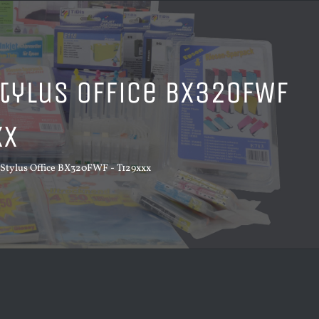
Stylus Office BX320FWF
xx
tylus Office BX320FWF - T129xxx