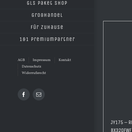
GLS Paket Shop
Großhandel
Für Zuhause
1&1 Premiumpartner
AGB
Impressum
Kontakt
Datenschutz
Widerrufsrecht
Facebook
E-
Mail
JY175 – R
BX320FWF