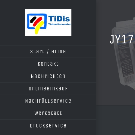
Zum
Inhalt
springen
JY17
Start / Home
Kontakt
Nachrichten
Onlineeinkauf
Nachfüllservice
Werkstatt
Druckservice