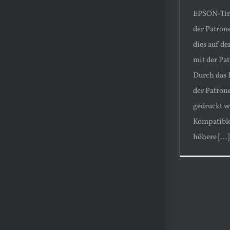
EPSON-Tint
der Patrone
dies auf d
mit der Pa
Durch das 
der Patron
gedruckt w
Kompatible
höhere [...]