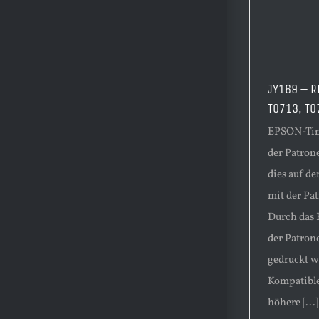
JY169 – R
T0713, T0
EPSON-Tint
der Patrone
dies auf d
mit der Pa
Durch das 
der Patron
gedruckt w
Kompatible
höhere [...]