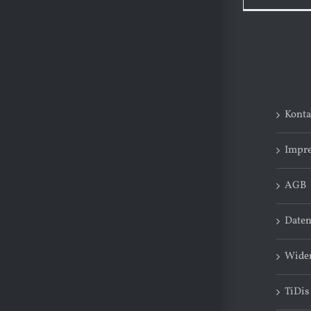
Konta
Impr
AGB
Daten
Wider
TiDis