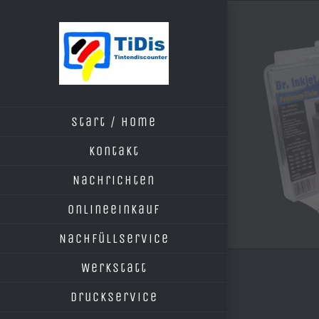
Zum
Inhalt
springen
Start / Home
Kontakt
Nachrichten
Onlineeinkauf
Nachfüllservice
Werkstatt
Druckservice