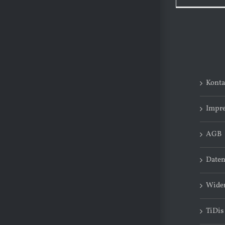
Konta
Impr
AGB
Daten
Wider
TiDis