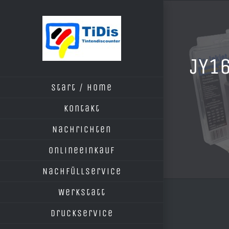
Zum
Inhalt
springen
JY16
Start / Home
Kontakt
Nachrichten
Onlineeinkauf
Nachfüllservice
Werkstatt
Druckservice