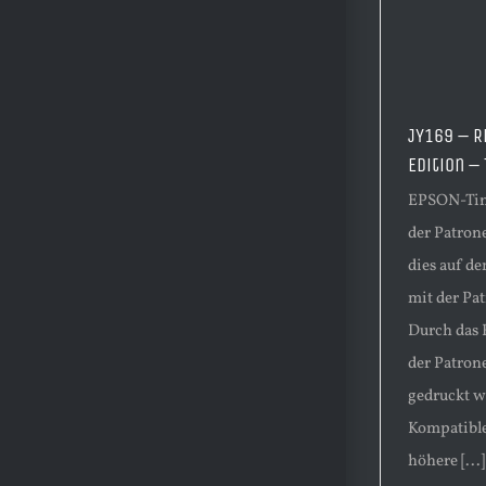
JY169 – R
Edition –
EPSON-Tint
der Patrone
dies auf d
mit der Pa
Durch das 
der Patron
gedruckt w
Kompatible
höhere [...]