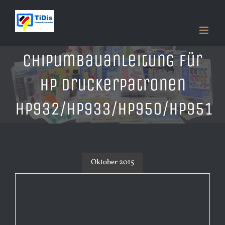
Zum
Inhalt
springen
Chipumbauanleitung für
HP Druckerpatronen
HP932/HP933/HP950/HP951
Oktober 2015