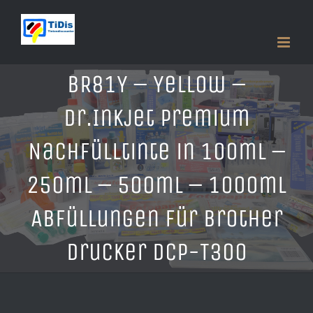
Zum
Inhalt
springen
BR81Y – Yellow –
Dr.Inkjet Premium
Nachfülltinte in 100ml –
250ml – 500ml – 1000ml
Abfüllungen für Brother
Drucker DCP-T300