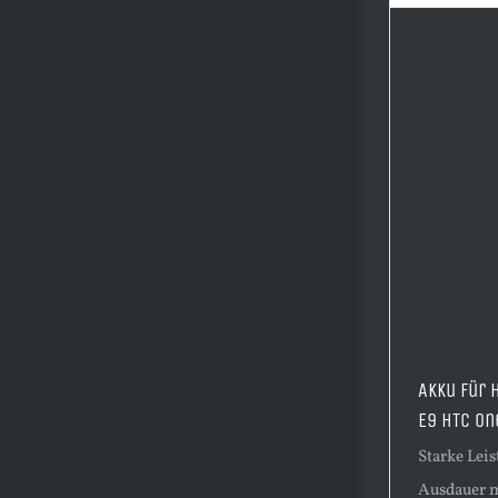
Akku für 
E9 HTC On
Starke Lei
Ausdauer m