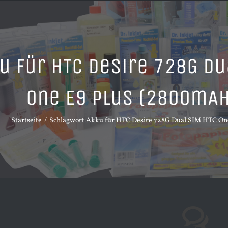
u für HTC Desire 728G Du
One E9 Plus (2800mAh
Startseite
Schlagwort:
Akku für HTC Desire 728G Dual SIM HTC On