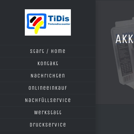
Zum
Inhalt
springen
Akk
Start / Home
Kontakt
Nachrichten
Onlineeinkauf
Nachfüllservice
Werkstatt
Druckservice