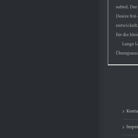
subtel. Der
Desire 816
entwickelt
für die kle
Lange L
Überspannu
Konta
Impr