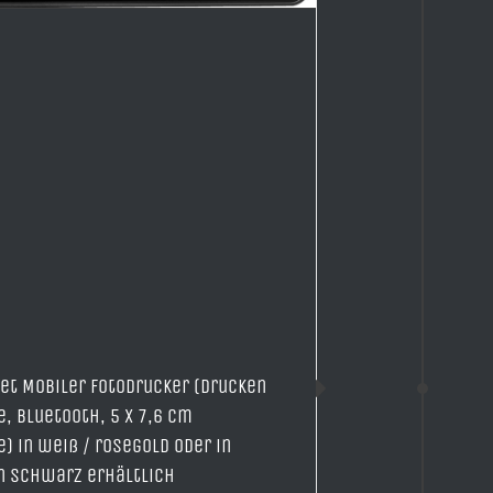
et Mobiler Fotodrucker (Drucken
e, Bluetooth, 5 x 7,6 cm
) in weiß / rosegold oder in
n schwarz erhältlich