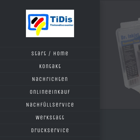
Zum
Inhalt
springen
Start / Home
Kontakt
Nachrichten
Onlineeinkauf
Nachfüllservice
Werkstatt
Druckservice