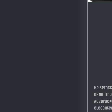
HP Sprock
ohne Tint
Ausdrucke
elegante