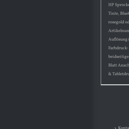
HP Sprocke
Tinte, Blue
rosegold od
Artikelnu
Auflösung (
Farbdruck:
beidseitig
Blatt Ansc
& Tabletdr
Konta