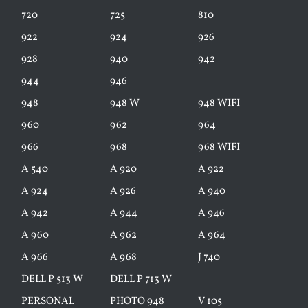
720
725
810
922
924
926
928
940
942
944
946
948
948 W
948 WIFI
960
962
964
966
968
968 WIFI
A 540
A 920
A 922
A 924
A 926
A 940
A 942
A 944
A 946
A 960
A 962
A 964
A 966
A 968
J 740
DELL P 513 W
DELL P 713 W
PERSONAL
PHOTO 948
V 105