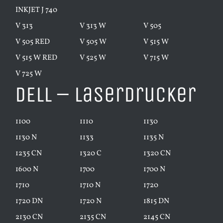
INKJET J 740
V 313
V 313 W
V 505
V 505 RED
V 505 W
V 515 W
V 515 W RED
V 525 W
V 715 W
V 725 W
DELL – Laserdrucker
1100
1110
1130
1130 N
1133
1135 N
1235 CN
1320 C
1320 CN
1600 N
1700
1700 N
1710
1710 N
1720
1720 DN
1720 N
1815 DN
2130 CN
2135 CN
2145 CN