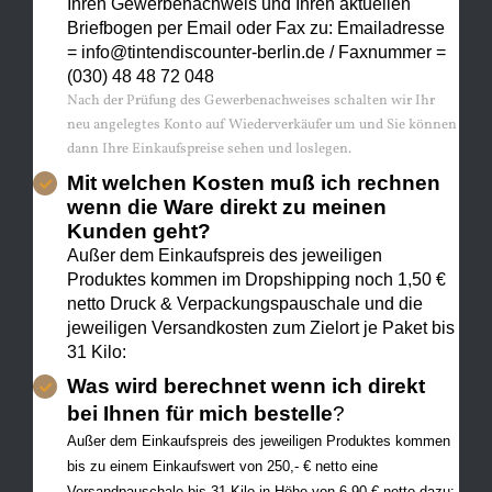
Ihren Gewerbenachweis und Ihren aktuellen
Briefbogen per Email oder Fax zu: Emailadresse
= info@tintendiscounter-berlin.de / Faxnummer =
(030) 48 48 72 048
Nach der Prüfung des Gewerbenachweises schalten wir Ihr
neu angelegtes Konto auf Wiederverkäufer um und Sie können
dann Ihre Einkaufspreise sehen und loslegen.
Mit welchen Kosten muß ich rechnen
wenn die Ware direkt zu meinen
Kunden geht?
Außer dem Einkaufspreis des jeweiligen
Produktes kommen im Dropshipping noch 1,50 €
netto Druck & Verpackungspauschale und die
jeweiligen Versandkosten zum Zielort je Paket bis
31 Kilo:
Was wird berechnet wenn ich direkt
bei Ihnen für mich bestelle
?
Außer dem Einkaufspreis des jeweiligen Produktes kommen
bis zu einem Einkaufswert von 250,- € netto eine
Versandpauschale bis 31 Kilo in Höhe von 6,90 € netto dazu: